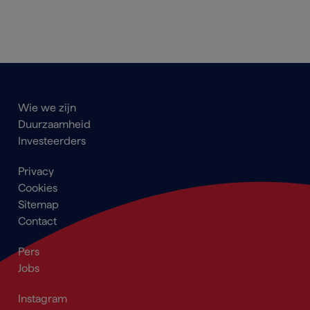
Main
Wie we zijn
navigation
Duurzaamheid
Footer
Investeerders
Footer
Privacy
menu
Cookies
Sitemap
Contact
Secondary
Pers
Navigation
Jobs
Footer
Footer_Social
Instagram