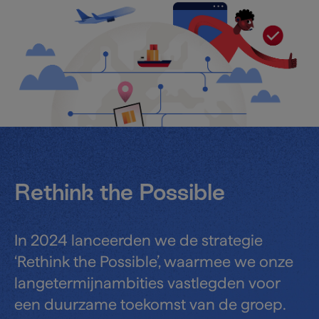
Rethink the Possible
In 2024 lanceerden we de strategie
‘Rethink the Possible’, waarmee we onze
langetermijnambities vastlegden voor
een duurzame toekomst van de groep.