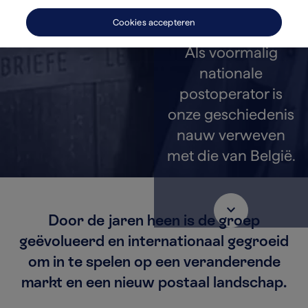
Cookies accepteren
Als voormalig
nationale
postoperator is
onze geschiedenis
nauw verweven
met die van België.
keyboard_arrow_down
Door de jaren heen is de groep
geëvolueerd en internationaal gegroeid
om in te spelen op een veranderende
markt en een nieuw postaal landschap.