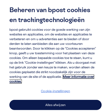
Skip
to
Beheren van bpost cookies
menu
search
main
en trackingtechnologieën
content
bpost gebruikt cookies voor de goede werking van zijn
websites en applicaties, om de websites en applicaties te
verbeteren en om u advertenties aan te bieden of door
derden te laten aanbieden die aan uw voorkeuren
beantwoorden. Door te klikken op de "Cookies accepteren"
knop, geeft u uw toestemming voor het plaatsen van deze
cookies. Om alleen bepaalde cookies toe te staan, kunt u
op de link “Cookie-instellingen” klikken. Als u doorgaat met
het gebruik zonder een keuze te maken, worden alleen de
cookies geplaatst die strikt noodzakelijk zijn voor de
werking van de site of de applicatie.
Meer informatie over
cookies.
Cookie-instellingen
Ons
Alles afwijzen
verhaal