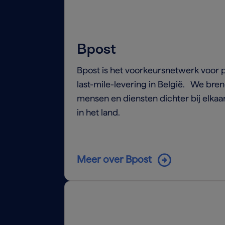
Bpost
Bpost is het voorkeursnetwerk voor 
last-mile-levering in België. We bre
mensen en diensten dichter bij elkaar
in het land.
arrow_circle_right
Meer over Bpost