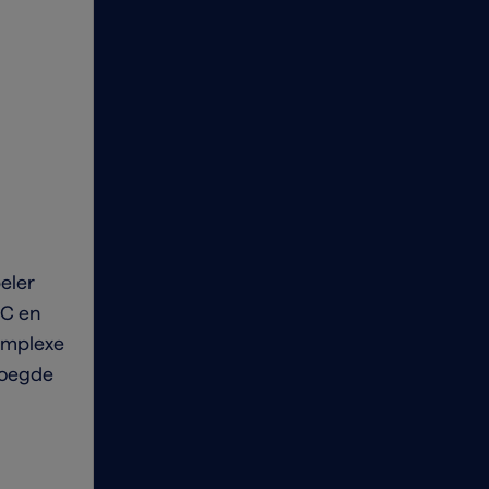
eler
2C en
omplexe
voegde