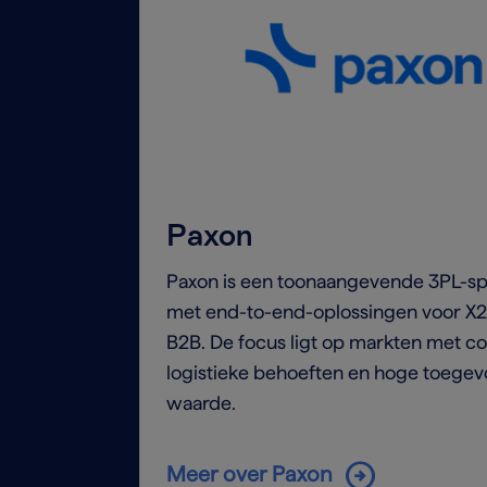
Paxon
Paxon is een toonaangevende 3PL-sp
met end-to-end-oplossingen voor X
B2B. De focus ligt op markten met c
logistieke behoeften en hoge toege
waarde.
arrow_circle_right
Meer over Paxon