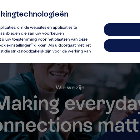
ckingtechnologieën
urzaamheid
Investeerders
licaties, om de websites en applicaties te
en aanbieden die aan uw voorkeuren
ft u uw toestemming voor het plaatsen van deze
okie-instellingen” klikken. Als u doorgaat met het
 die strikt noodzakelijk zijn voor de werking van
Wie we zijn
Making everyda
onnections matt