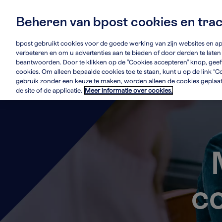
Skip
to
Beheren van bpost cookies en tra
main
Main
Wie we zijn
Du
content
navigation
bpost gebruikt cookies voor de goede werking van zijn websites en app
verbeteren en om u advertenties aan te bieden of door derden te lat
beantwoorden. Door te klikken op de "Cookies accepteren" knop, gee
cookies. Om alleen bepaalde cookies toe te staan, kunt u op de link “Co
gebruik zonder een keuze te maken, worden alleen de cookies geplaatst
de site of de applicatie.
Meer informatie over cookies.
c