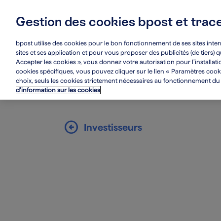
Skip
to
Gestion des cookies bpost et trac
main
Main
À propos de nous
content
navigation
bpost utilise des cookies pour le bon fonctionnement de ses sites inter
sites et ses application et pour vous proposer des publicités (de tiers)
Accepter les cookies », vous donnez votre autorisation pour l’installat
cookies spécifiques, vous pouvez cliquer sur le lien « Paramètres cookie
choix, seuls les cookies strictement nécessaires au fonctionnement du si
d’information sur les cookies
arrow_circle_left
Investisseurs