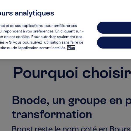
eurs analytiques
Développement durable
Investisseurs
net et de ses applications, pour améliorer ses
 qui répondent à vos préférences. En cliquant sur «
ion de ces cookies. Pour autoriser seulement des
s ». Si vous poursuivez l’utilisation sans faire de
te ou de l’application seront installés.
Plus
Pourquoi choisi
Bnode, un groupe en p
transformation
Bpost reste le nom coté en Bourse