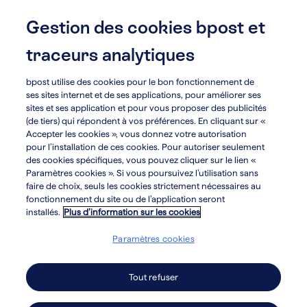
Skip
to
Gestion des cookies bpost et
menu
search
main
traceurs analytiques
content
bpost utilise des cookies pour le bon fonctionnement de
arrow_circle_left
Développement durable
ses sites internet et de ses applications, pour améliorer ses
sites et ses application et pour vous proposer des publicités
(de tiers) qui répondent à vos préférences. En cliquant sur «
Accepter les cookies », vous donnez votre autorisation
Récompenses et
pour l’installation de ces cookies. Pour autoriser seulement
des cookies spécifiques, vous pouvez cliquer sur le lien «
Paramètres cookies ». Si vous poursuivez l’utilisation sans
évaluations
faire de choix, seuls les cookies strictement nécessaires au
fonctionnement du site ou de l’application seront
installés.
Plus d’information sur les cookies
Bnode s'est vu octroyer les distinctions
Paramètres cookies
suivantes pour son approche en matière
de durabilité.
Tout refuser