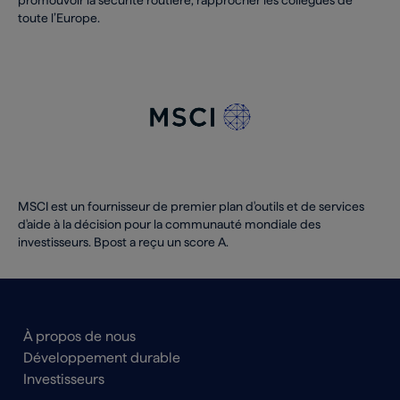
promouvoir la sécurité routière, rapprocher les collègues de
toute l’Europe.
MSCI est un fournisseur de premier plan d'outils et de services
d'aide à la décision pour la communauté mondiale des
investisseurs. Bpost a reçu un score A.
Main
À propos de nous
navigation
Développement durable
Footer
Investisseurs