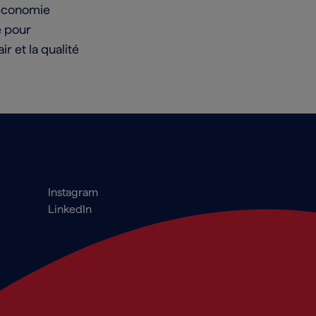
l’économie
e pour
r et la qualité
Footer_Social
Instagram
LinkedIn