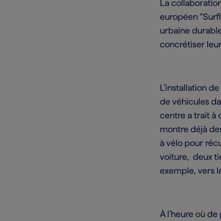
La collaboratio
européen “Surfl
urbaine durable
concrétiser leu
L’installation 
de véhicules dan
centre a trait 
montre déjà des
à vélo pour récu
voiture, deux ti
exemple, vers le
À l’heure où de