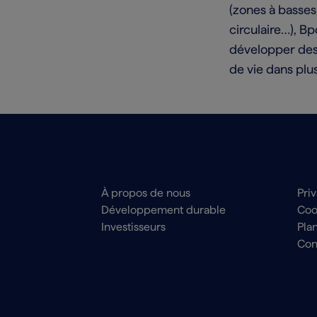
(zones à basses
circulaire…), B
développer des c
de vie dans plu
Main
Foo
À propos de nous
Pri
navigation
me
Développement durable
Coo
Footer
Investisseurs
Plan
Con