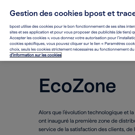
Skip
to
Gestion des cookies bpost et trac
main
Main
À propos de nous
content
navigation
bpost utilise des cookies pour le bon fonctionnement de ses sites inter
sites et ses application et pour vous proposer des publicités (de tiers)
Accepter les cookies », vous donnez votre autorisation pour l’installat
cookies spécifiques, vous pouvez cliquer sur le lien « Paramètres cookie
choix, seuls les cookies strictement nécessaires au fonctionnement du si
arrow_circle_left
Nos initiatives
d’information sur les cookies
EcoZone
Alors que l’évolution technologique et la
ont inauguré la première zone de distribu
service de la satisfaction des clients, de l