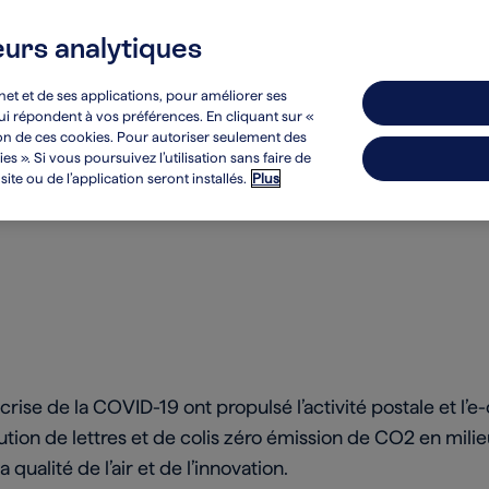
eurs analytiques
Développement durable
Investisseurs
net et de ses applications, pour améliorer ses
 qui répondent à vos préférences. En cliquant sur «
ion de ces cookies. Pour autoriser seulement des
s ». Si vous poursuivez l’utilisation sans faire de
te ou de l’application seront installés.
Plus
 crise de la COVID-19 ont propulsé l’activité postale et l’
tion de lettres et de colis zéro émission de CO2 en milieu
a qualité de l’air et de l’innovation.