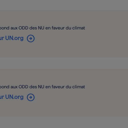
spond aux ODD des NU en faveur du climat
arrow_circle_right
sur UN.org
spond aux ODD des NU en faveur du climat
arrow_circle_right
sur UN.org