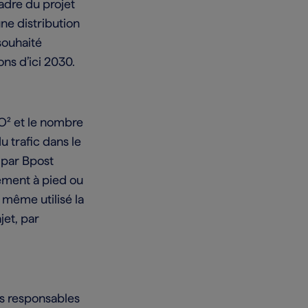
cadre du projet
ne distribution
souhaité
ns d’ici 2030.
CO² et le nombre
u trafic dans le
 par Bpost
rement à pied ou
 même utilisé la
jet, par
es responsables