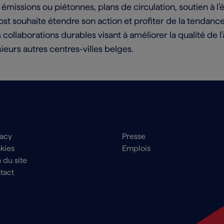
 émissions ou piétonnes, plans de circulation, soutien à 
post souhaite étendre son action et profiter de la tendanc
ollaborations durables visant à améliorer la qualité de l’ai
sieurs autres centres-villes belges.
ter
Secondary
vacy
Presse
nu
Navigation
kies
Emplois
Footer
 du site
tact