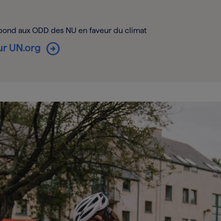
spond aux ODD des NU en faveur du climat
arrow_circle_right
sur UN.org