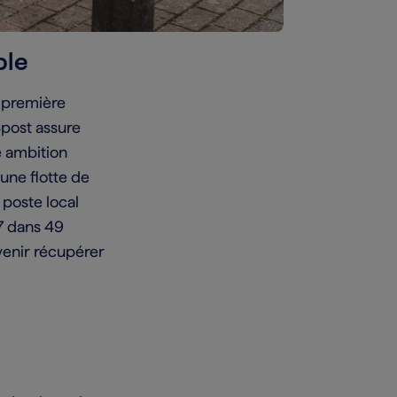
ble
 première
Bpost assure
e ambition
une flotte de
 poste local
/7 dans 49
à venir récupérer