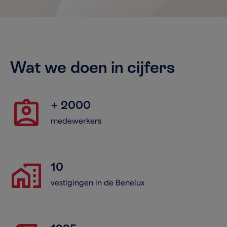
Wat we doen in cijfers
assignment_ind
+ 2000
medewerkers
home_work
10
vestigingen in de Benelux