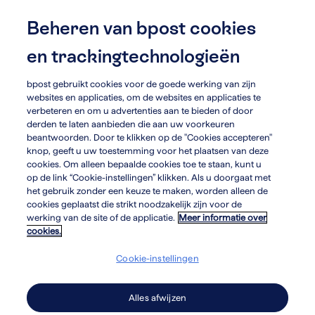
Skip
to
Beheren van bpost cookies
menu
search
main
en trackingtechnologieën
content
bpost gebruikt cookies voor de goede werking van zijn
arrow_circle_left
bpost
websites en applicaties, om de websites en applicaties te
verbeteren en om u advertenties aan te bieden of door
derden te laten aanbieden die aan uw voorkeuren
beantwoorden. Door te klikken op de "Cookies accepteren"
knop, geeft u uw toestemming voor het plaatsen van deze
cookies. Om alleen bepaalde cookies toe te staan, kunt u
op de link “Cookie-instellingen” klikken. Als u doorgaat met
het gebruik zonder een keuze te maken, worden alleen de
DynaGroup
cookies geplaatst die strikt noodzakelijk zijn voor de
werking van de site of de applicatie.
Meer informatie over
cookies.
Van het repareren van smartphones,
Cookie-instellingen
drones en koffiemachines tot het aan
huis bezorgen en installeren van
Alles afwijzen
witgoed, smarthome producten en