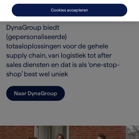
meubels en de bezorging van
Cookies accepteren
waardedocumenten met ID-controle:
DynaGroup biedt
(gepersonaliseerde)
totaaloplossingen voor de gehele
supply chain, van logistiek tot after
sales diensten en dat is als ‘one-stop-
shop’ best wel uniek
Naar DynaGroup