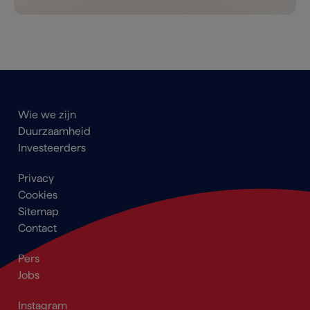
Main
Wie we zijn
navigation
Duurzaamheid
Footer
Investeerders
Footer
Privacy
menu
Cookies
Sitemap
Contact
Secondary
Pers
Navigation
Jobs
Footer
Footer_Social
Instagram